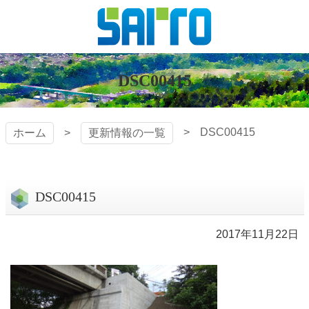
コ
ン
テ
株式会社
ン
ツ
DSC00415
斎藤組
本
文
へ
DSC00415
ホーム
更新情報の一覧
ス
キ
ッ
プ
DSC00415
2017年11月22日