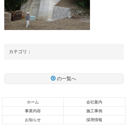
カテゴリ：
の一覧へ
コ
ペ
ン
ー
テ
ジ
ホーム
会社案内
ン
の
事業内容
施工事例
ツ
先
お知らせ
採用情報
本
頭