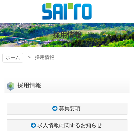
コ
ン
テ
株式会社
ン
ツ
採用情報
斎藤組
本
文
へ
採用情報
ホーム
ス
キ
ッ
プ
採用情報
募集要項
求人情報に関するお知らせ