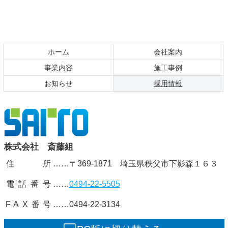
コ
ペ
ン
ー
テ
ジ
ホーム
会社案内
ン
の
事業内容
施工事例
ツ
先
現在のページ
お知らせ
採用情報
本
頭
文
へ
の
戻
先
る
頭
株式会社
株式会社 斎藤組
へ
戻
住 所
……〒369-1871 埼玉県秩父市下影森１６３
斎藤組
る
電話番号
……
0494-22-5505
FAX番号
……0494-22-3134