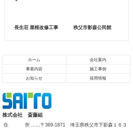
長生荘 屋根改修工事
秩父市影森公民館
コ
ペ
ン
ー
テ
ジ
ホーム
会社案内
ン
の
事業内容
施工事例
ツ
先
お知らせ
採用情報
本
頭
文
へ
の
戻
先
る
頭
株式会社
株式会社 斎藤組
へ
戻
住 所
……〒369-1871 埼玉県秩父市下影森１６３
斎藤組
る