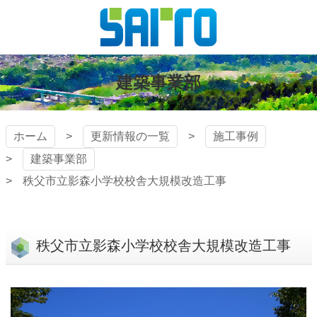
コ
ン
テ
株式会社
ン
ツ
建築事業部
斎藤組
本
文
へ
ホーム
更新情報の一覧
施工事例
ス
建築事業部
キ
ッ
秩父市立影森小学校校舎大規模改造工事
プ
秩父市立影森小学校校舎大規模改造工事