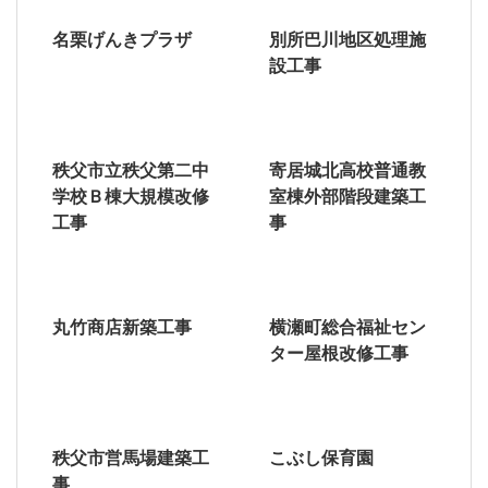
名栗げんきプラザ
別所巴川地区処理施
設工事
秩父市立秩父第二中
寄居城北高校普通教
学校Ｂ棟大規模改修
室棟外部階段建築工
工事
事
丸竹商店新築工事
横瀬町総合福祉セン
ター屋根改修工事
秩父市営馬場建築工
こぶし保育園
事