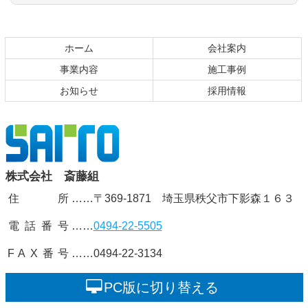
コ
ペ
ン
ー
テ
ジ
ホーム
会社案内
ン
の
事業内容
施工事例
ツ
先
お知らせ
採用情報
本
頭
文
へ
の
戻
先
る
頭
株式会社
株式会社 斎藤組
へ
戻
住 所
……〒369-1871 埼玉県秩父市下影森１６３
斎藤組
る
電話番号
……
0494-22-5505
FAX番号
……0494-22-3134
PC版に切り替える