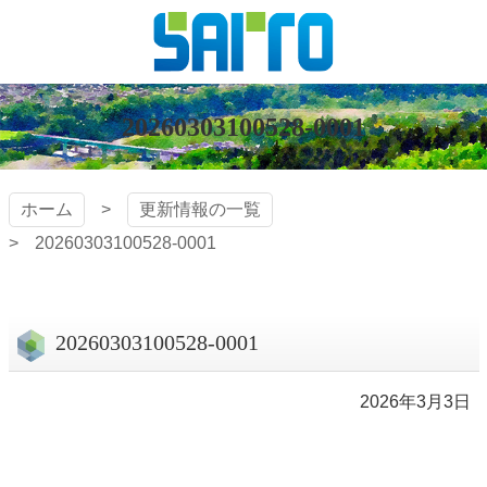
コ
ン
テ
株式会社
ン
ツ
20260303100528-0001
斎藤組
本
文
へ
ホーム
更新情報の一覧
ス
20260303100528-0001
キ
ッ
プ
20260303100528-0001
2026年3月3日