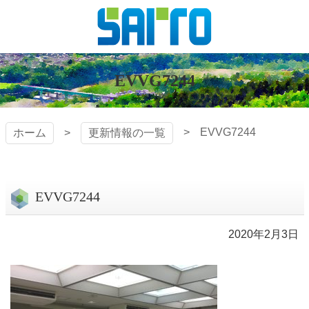
コ
ン
テ
株式会社
ン
ツ
EVVG7244
斎藤組
本
文
へ
EVVG7244
ホーム
更新情報の一覧
ス
キ
ッ
プ
EVVG7244
2020年2月3日