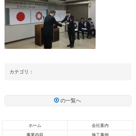
カテゴリ：
の一覧へ
コ
ペ
ン
ー
テ
ジ
ホーム
会社案内
ン
の
事業内容
施工事例