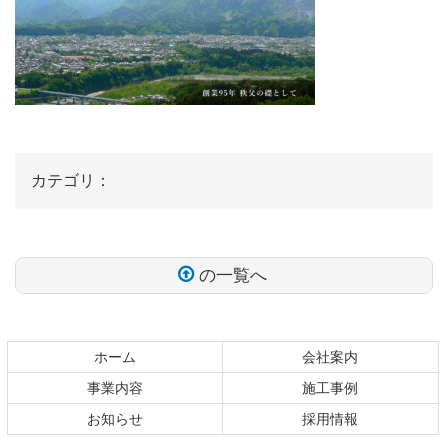
カテゴリ：
の一覧へ
コ
ペ
ン
ー
テ
ジ
ホーム
会社案内
ン
の
事業内容
施工事例
ツ
先
お知らせ
採用情報
本
頭