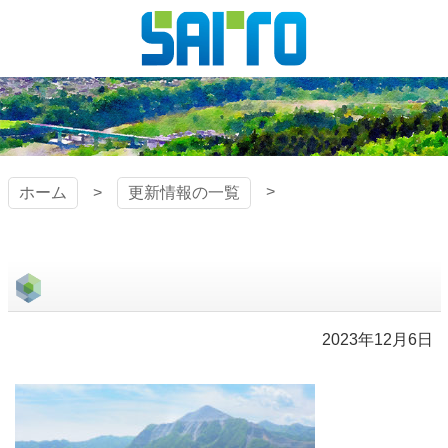
コ
ン
テ
株式会社
ン
ツ
斎藤組
本
文
へ
ホーム
更新情報の一覧
ス
キ
ッ
プ
2023年12月6日