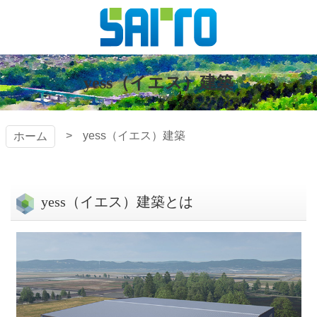
コ
ン
テ
株式会社
ン
ツ
yess（イエス）建築
斎藤組
本
文
へ
yess（イエス）建築
ホーム
ス
キ
ッ
プ
yess（イエス）建築とは