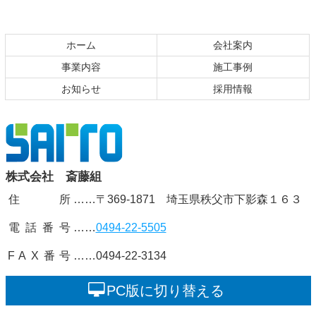
コ
ペ
ン
ー
テ
ジ
ホーム
会社案内
ン
の
事業内容
施工事例
ツ
先
お知らせ
採用情報
本
頭
文
へ
の
戻
先
る
頭
株式会社
株式会社 斎藤組
へ
戻
住 所
……〒369-1871 埼玉県秩父市下影森１６３
斎藤組
る
電話番号
……
0494-22-5505
FAX番号
……0494-22-3134
PC版に切り替える