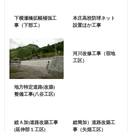
下横瀬橋拡幅補強工
本庄高校防球ネット
事（下部工）
設置ほか工事
河川改修工事（宿地
工区）
地方特定道路(改築)
整備工事(八谷工区)
総Ａ加)道路改築工事
総簡加）道路改築工
(延伸部１工区)
事（矢畑工区）