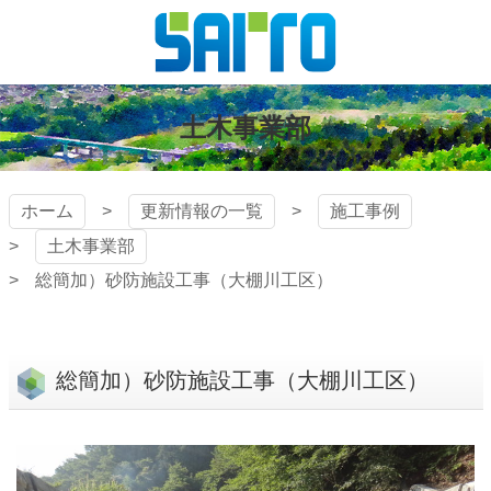
コ
ン
テ
株式会社
ン
ツ
土木事業部
斎藤組
本
文
へ
ホーム
更新情報の一覧
施工事例
ス
土木事業部
キ
ッ
総簡加）砂防施設工事（大棚川工区）
プ
総簡加）砂防施設工事（大棚川工区）