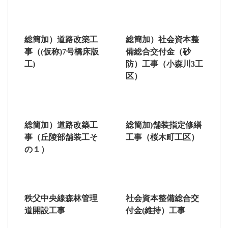
総簡加）道路改築工
総簡加）社会資本整
事（(仮称)7号橋床版
備総合交付金（砂
工)
防）工事（小森川3工
区）
総簡加）道路改築工
総簡加)舗装指定修繕
事（丘陵部舗装工そ
工事（桜木町工区）
の１）
秩父中央線森林管理
社会資本整備総合交
道開設工事
付金(維持）工事