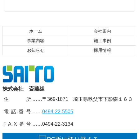
コ
ペ
ン
ー
テ
ジ
ホーム
会社案内
ン
の
事業内容
施工事例
ツ
先
お知らせ
採用情報
本
頭
文
へ
の
戻
先
る
頭
株式会社
株式会社 斎藤組
へ
戻
住 所
……〒369-1871 埼玉県秩父市下影森１６３
斎藤組
る
電話番号
……
0494-22-5505
FAX番号
……0494-22-3134