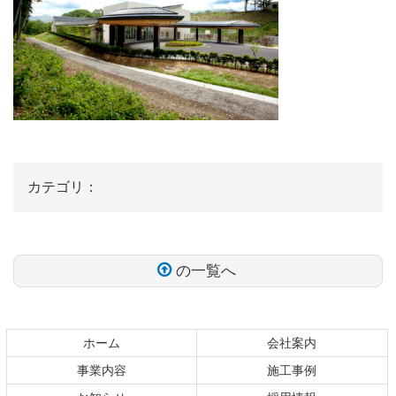
カテゴリ：
の一覧へ
コ
ペ
ン
ー
テ
ジ
ホーム
会社案内
ン
の
事業内容
施工事例
ツ
先