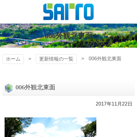
コ
ン
テ
株式会社
ン
ツ
006外観北東面
斎藤組
本
文
へ
006外観北東面
ホーム
更新情報の一覧
ス
キ
ッ
プ
006外観北東面
2017年11月22日