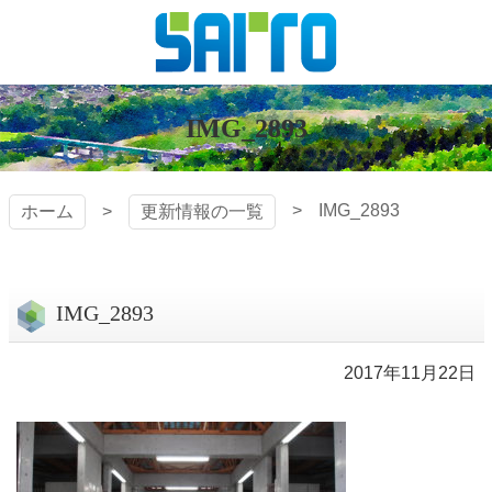
コ
ン
テ
株式会社
ン
ツ
IMG_2893
斎藤組
本
文
へ
IMG_2893
ホーム
更新情報の一覧
ス
キ
ッ
プ
IMG_2893
2017年11月22日