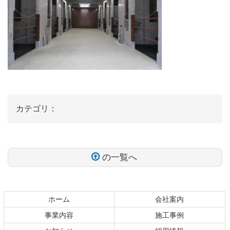
カテゴリ：
の一覧へ
コ
ペ
ン
ー
テ
ジ
ホーム
会社案内
ン
の
事業内容
施工事例
ツ
先