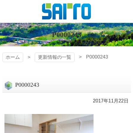
コ
ン
テ
株式会社
ン
ツ
P0000243
斎藤組
本
文
へ
P0000243
ホーム
更新情報の一覧
ス
キ
ッ
プ
P0000243
2017年11月22日