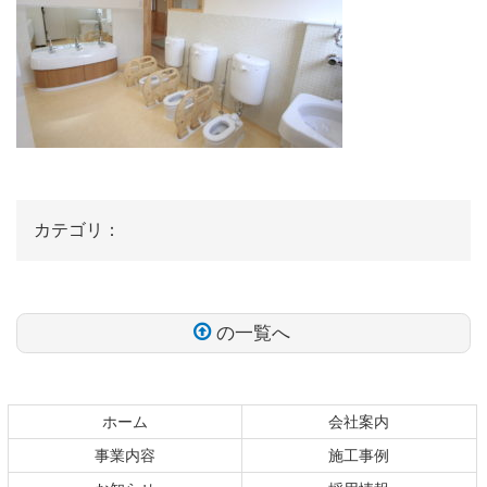
カテゴリ：
の一覧へ
コ
ペ
ン
ー
テ
ジ
ホーム
会社案内
ン
の
事業内容
施工事例
ツ
先